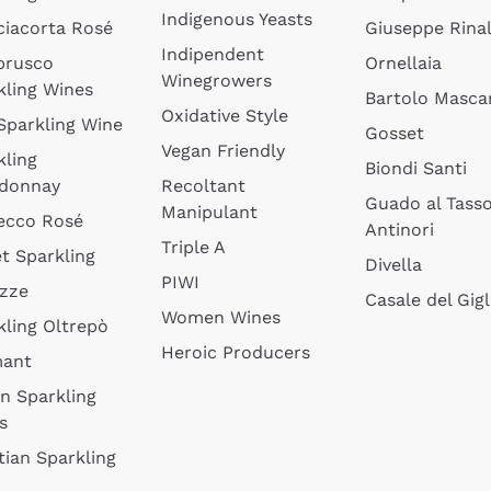
Indigenous Yeasts
ciacorta Rosé
Giuseppe Rinal
Indipendent
brusco
Ornellaia
Winegrowers
kling Wines
Bartolo Mascar
Oxidative Style
 Sparkling Wine
Gosset
Vegan Friendly
kling
Biondi Santi
donnay
Recoltant
Guado al Tass
Manipulant
ecco Rosé
Antinori
Triple A
t Sparkling
Divella
PIWI
izze
Casale del Gigl
Women Wines
kling Oltrepò
Heroic Producers
mant
an Sparkling
s
tian Sparkling