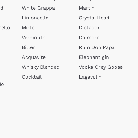
di
White Grappa
Martini
Limoncello
Crystal Head
ello
Mirto
Dictador
Vermouth
Dalmore
Bitter
Rum Don Papa
o
Acquavite
Elephant gin
Whisky Blended
Vodka Grey Goose
Cocktail
Lagavulin
io