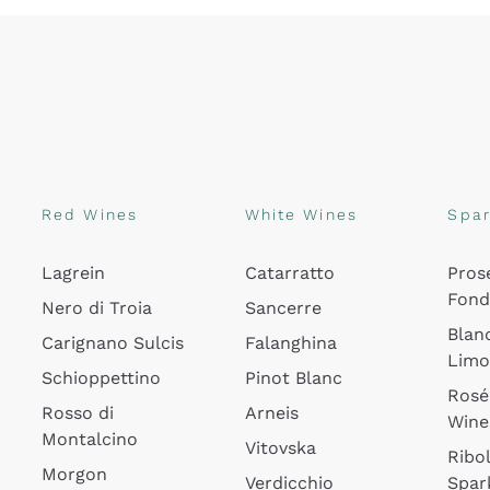
Red Wines
White Wines
Spar
Lagrein
Catarratto
Pros
Fon
Nero di Troia
Sancerre
Blan
Carignano Sulcis
Falanghina
Lim
Schioppettino
Pinot Blanc
Rosé
Rosso di
Arneis
Wine
Montalcino
Vitovska
Ribol
Morgon
Verdicchio
Spar