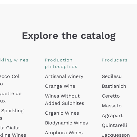
Explore the catalog
kling wines
Production
Producers
philosophies
ecco Col
Artisanal winery
Sedilesu
do
Orange Wine
Bastianich
quette de
Wines Without
Ceretto
oux
Added Sulphites
Masseto
 Sparkling
Organic Wines
Agrapart
s
Biodynamic Wines
Quintarelli
la Gialla
Amphora Wines
kling Wines
Jacquesson