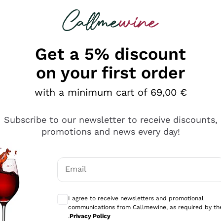
 looking for
Champagne
Sparkling Wines
Al
Get a 5% discount
on your first order
with a minimum cart of 69,00 €
Subscribe to our newsletter to receive discounts,
promotions and news every day!
Email
Optional consents to receive communicati
I agree to receive newsletters and promotional
communications from Callmewine, as required by th
e professionalità
.
Privacy Policy