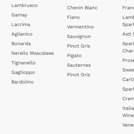
Lambrusco
Chenin Blanc
Fran
Gamay
Fiano
Lam
Lacrima
Spar
Vermentino
Aglianico
Asti
Sauvignon
Bonarda
Spar
Pinot Gris
Char
Nerello Mascalese
Pigato
Pros
Tignanello
Sauternes
Swee
Gaglioppo
Pinot Gris
Cart
Bardolino
Spar
Cre
Itali
Wine
Vene