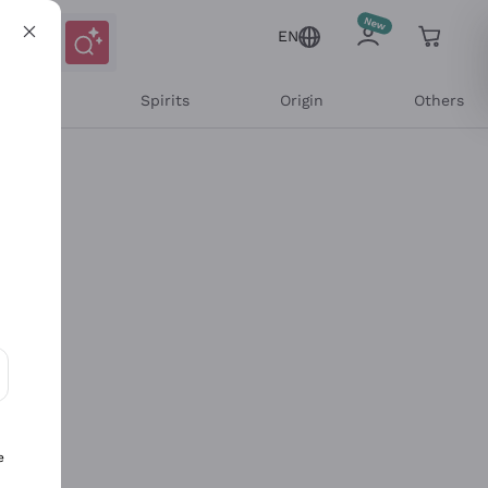
EN
l Wines
Spirits
Origin
Others
ons and personalized offers
e