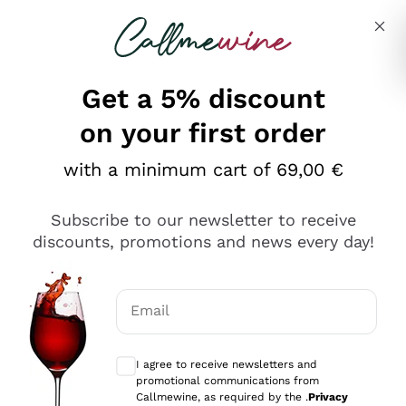
Skip to content
Describe what you are looking for
Get a 5% discount
on your first order
Ottimo
with a minimum cart of 69,00 €
4,5
/5
2.561
Subscribe to our newsletter to receive
recensioni
discounts, promotions and news every day!
Le nostre recensioni a 4 e 5 stelle.
Clicca qui per leggerle tutte >
Email
Precedente
Successivo
Optional consents to receive communicat
I agree to receive newsletters and
Oggi
promotional communications from
Acquisto semplice nelle modalità, gestito con rapidità e
Callmewine, as required by the .
Privacy