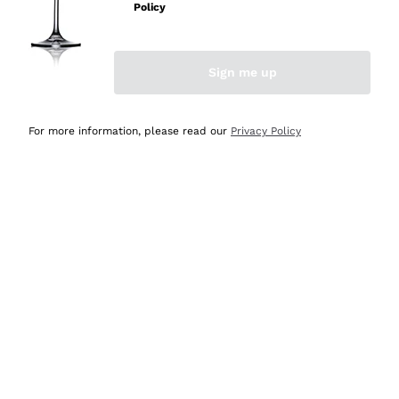
professionalità
Policy
Acquirente verificato
Sign me up
Oggi
Seri affidabili
For more information, please read our
Privacy Policy
Acquirente verificato
Ieri
Il catalogo offre moltissime possibilità di scelta tra tanti
prodotti diversi e con un ampio range di prezzo. Le
indicazioni dei consulenti sono estremamente chiare e
conformi alle caratteristiche dei prodotti acquistati
Acquirente verificato