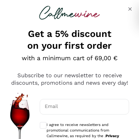
Skip to content
Describe what you are looking for
Get a 5% discount
on your first order
Ottimo
with a minimum cart of 69,00 €
4,5
/5
2.566
Subscribe to our newsletter to receive
recensioni
discounts, promotions and news every day!
Le nostre recensioni a 4 e 5 stelle.
Clicca qui per leggerle tutte >
Email
Precedente
Successivo
Optional consents to receive communicat
I agree to receive newsletters and
Oggi
promotional communications from
Ordine tutto ok, niente da dire a riguardo. Il sito in se
Callmewine, as required by the .
Privacy