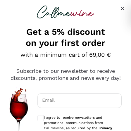
Skip to content
Describe what you are looking for
Get a 5% discount
on your first order
Ottimo
with a minimum cart of 69,00 €
4,5
/5
2.561
Subscribe to our newsletter to receive
recensioni
discounts, promotions and news every day!
Le nostre recensioni a 4 e 5 stelle.
Clicca qui per leggerle tutte >
Email
Precedente
Successivo
Optional consents to receive communicat
I agree to receive newsletters and
Oggi
promotional communications from
Acquisto semplice nelle modalità, gestito con rapidità e
Callmewine, as required by the .
Privacy