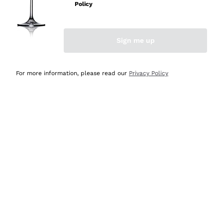
professionalità
Policy
Acquirente verificato
Sign me up
Oggi
Seri affidabili
For more information, please read our
Privacy Policy
Acquirente verificato
Ieri
Il catalogo offre moltissime possibilità di scelta tra tanti
prodotti diversi e con un ampio range di prezzo. Le
indicazioni dei consulenti sono estremamente chiare e
conformi alle caratteristiche dei prodotti acquistati
Acquirente verificato