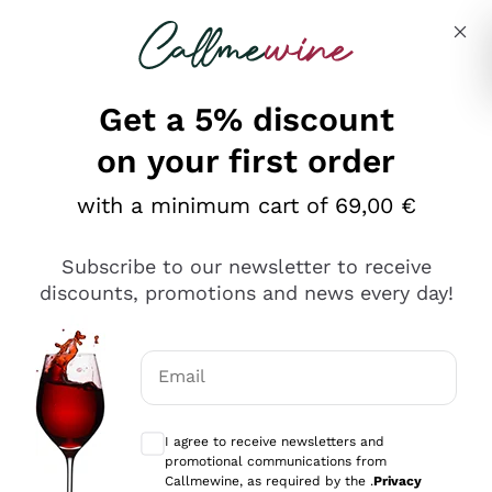
Skip to content
Describe what you are looking for
Get a 5% discount
on your first order
Ottimo
with a minimum cart of 69,00 €
4,5
/5
2.566
Subscribe to our newsletter to receive
recensioni
discounts, promotions and news every day!
Le nostre recensioni a 4 e 5 stelle.
Clicca qui per leggerle tutte >
Email
Precedente
Successivo
Optional consents to receive communicat
I agree to receive newsletters and
Ieri
promotional communications from
Ordine tutto ok, niente da dire a riguardo. Il sito in se
Callmewine, as required by the .
Privacy