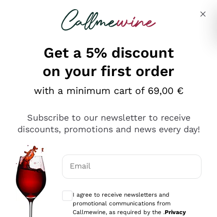
Skip to content
Describe what you are looking for
Get a 5% discount
on your first order
Ottimo
with a minimum cart of 69,00 €
4,5
/5
2.566
Subscribe to our newsletter to receive
recensioni
discounts, promotions and news every day!
Le nostre recensioni a 4 e 5 stelle.
Clicca qui per leggerle tutte >
Email
Precedente
Successivo
Optional consents to receive communicat
I agree to receive newsletters and
Ieri
promotional communications from
Ordine tutto ok, niente da dire a riguardo. Il sito in se
Callmewine, as required by the .
Privacy