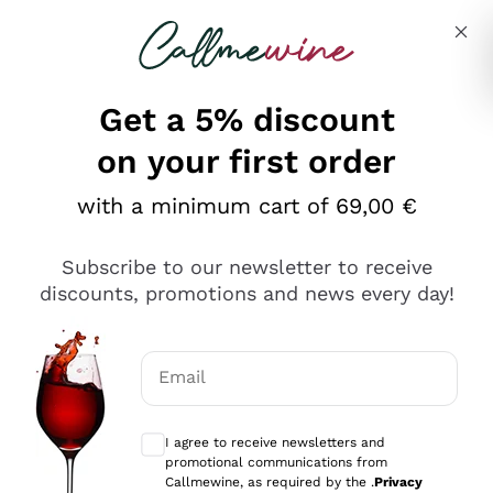
Skip to content
Describe what you are looking for
Get a 5% discount
on your first order
Ottimo
with a minimum cart of 69,00 €
4,5
/5
2.566
Subscribe to our newsletter to receive
recensioni
discounts, promotions and news every day!
Le nostre recensioni a 4 e 5 stelle.
Clicca qui per leggerle tutte >
Email
Precedente
Successivo
Optional consents to receive communicat
I agree to receive newsletters and
Oggi
promotional communications from
Ordine tutto ok, niente da dire a riguardo. Il sito in se
Callmewine, as required by the .
Privacy