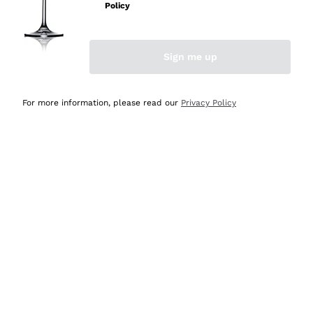
velocissima
Policy
Acquirente verificato
Sign me up
Ieri
Perfetti e attenti al cliente
For more information, please read our
Privacy Policy
Acquirente verificato
2 Giorni Fa
Semplice nell'uso, puntuali e veloci.
Acquirente verificato
2 Giorni Fa
Ottima come sempre!