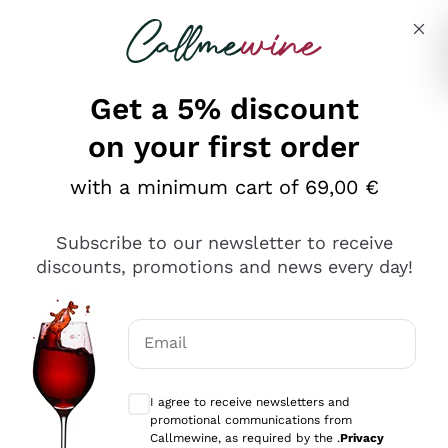
Skip to content
Describe what you are looking for
Get a 5% discount
on your first order
Ottimo
with a minimum cart of 69,00 €
4,5
/5
2.552
Subscribe to our newsletter to receive
recensioni
discounts, promotions and news every day!
Le nostre recensioni a 4 e 5 stelle.
Clicca qui per leggerle tutte >
Email
Precedente
Successivo
Optional consents to receive communicat
I agree to receive newsletters and
Oggi
promotional communications from
Ottima facilità di acquisto sul sito e consegna
Callmewine, as required by the .
Privacy