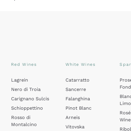
Red Wines
White Wines
Spar
Lagrein
Catarratto
Pros
Fon
Nero di Troia
Sancerre
Blan
Carignano Sulcis
Falanghina
Lim
Schioppettino
Pinot Blanc
Rosé
Rosso di
Arneis
Wine
Montalcino
Vitovska
Ribol