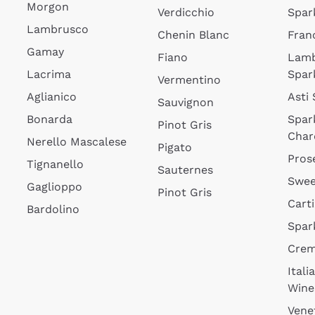
Morgon
Verdicchio
Spar
Lambrusco
Chenin Blanc
Fran
Gamay
Fiano
Lam
Lacrima
Spar
Vermentino
Aglianico
Asti
Sauvignon
Bonarda
Spar
Pinot Gris
Char
Nerello Mascalese
Pigato
Pros
Tignanello
Sauternes
Swee
Gaglioppo
Pinot Gris
Cart
Bardolino
Spar
Cre
Itali
Wine
Vene