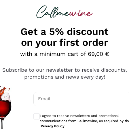
 looking for
Champagne
Sparkling Wines
Al
Get a 5% discount
on your first order
with a minimum cart of 69,00 €
Subscribe to our newsletter to receive discounts,
promotions and news every day!
Email
Optional consents to receive communicati
I agree to receive newsletters and promotional
communications from Callmewine, as required by th
se non è male ma secondo me ci sono alternative che hanno p
.
Privacy Policy