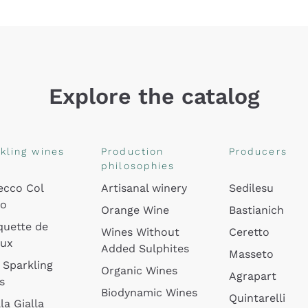
Explore the catalog
kling wines
Production
Producers
philosophies
ecco Col
Artisanal winery
Sedilesu
do
Orange Wine
Bastianich
quette de
Wines Without
Ceretto
oux
Added Sulphites
Masseto
 Sparkling
Organic Wines
Agrapart
s
Biodynamic Wines
Quintarelli
la Gialla