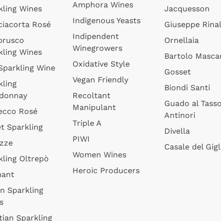
Amphora Wines
kling Wines
Jacquesson
Indigenous Yeasts
ciacorta Rosé
Giuseppe Rinal
Indipendent
brusco
Ornellaia
Winegrowers
kling Wines
Bartolo Mascar
Oxidative Style
 Sparkling Wine
Gosset
Vegan Friendly
kling
Biondi Santi
donnay
Recoltant
Guado al Tass
Manipulant
ecco Rosé
Antinori
Triple A
t Sparkling
Divella
PIWI
izze
Casale del Gigl
Women Wines
kling Oltrepò
Heroic Producers
mant
an Sparkling
s
tian Sparkling