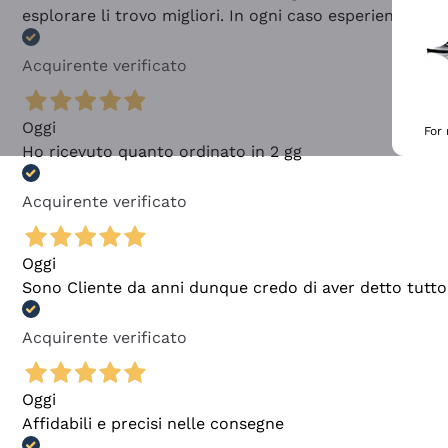
esplorare li trovo migliori. In ogni caso esperienza buo
Acquirente verificato
Oggi
For
Ho ricevuto quanto ordinato in 2 gg
Acquirente verificato
Oggi
Sono Cliente da anni dunque credo di aver detto tutto
Acquirente verificato
Oggi
Affidabili e precisi nelle consegne