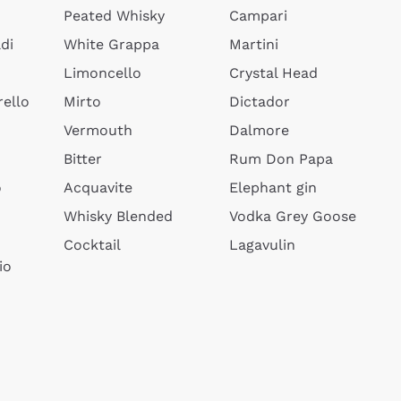
Peated Whisky
Campari
di
White Grappa
Martini
Limoncello
Crystal Head
ello
Mirto
Dictador
Vermouth
Dalmore
Bitter
Rum Don Papa
o
Acquavite
Elephant gin
Whisky Blended
Vodka Grey Goose
Cocktail
Lagavulin
io