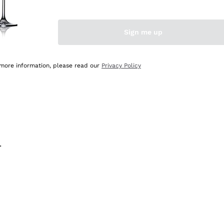
na e lo consiglio! 👍
Sign me up
 more information, please read our
Privacy Policy
.