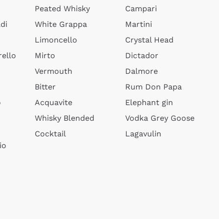
Peated Whisky
Campari
di
White Grappa
Martini
Limoncello
Crystal Head
ello
Mirto
Dictador
Vermouth
Dalmore
Bitter
Rum Don Papa
o
Acquavite
Elephant gin
Whisky Blended
Vodka Grey Goose
Cocktail
Lagavulin
io