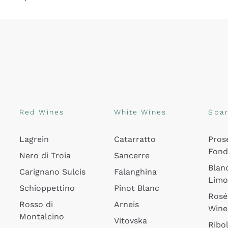
Red Wines
White Wines
Spar
Lagrein
Catarratto
Pros
Fon
Nero di Troia
Sancerre
Blan
Carignano Sulcis
Falanghina
Lim
Schioppettino
Pinot Blanc
Rosé
Rosso di
Arneis
Wine
Montalcino
Vitovska
Ribol