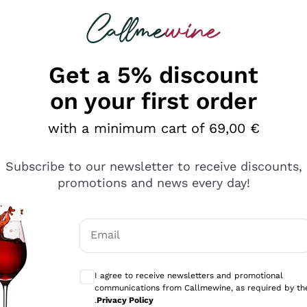
 looking for
Champagne
Sparkling Wines
Al
Get a 5% discount
on your first order
with a minimum cart of 69,00 €
Subscribe to our newsletter to receive discounts,
promotions and news every day!
Email
Optional consents to receive communicati
I agree to receive newsletters and promotional
communications from Callmewine, as required by th
se non è male ma secondo me ci sono alternative che hanno p
.
Privacy Policy