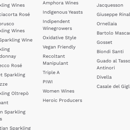
Amphora Wines
kling Wines
Jacquesson
Indigenous Yeasts
ciacorta Rosé
Giuseppe Rinal
Indipendent
brusco
Ornellaia
Winegrowers
kling Wines
Bartolo Mascar
Oxidative Style
 Sparkling Wine
Gosset
Vegan Friendly
kling
Biondi Santi
donnay
Recoltant
Guado al Tass
Manipulant
ecco Rosé
Antinori
Triple A
t Sparkling
Divella
PIWI
izze
Casale del Gigl
Women Wines
kling Oltrepò
Heroic Producers
mant
an Sparkling
s
tian Sparkling