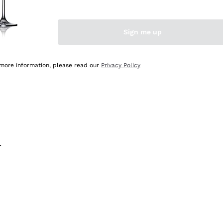
na e lo consiglio! 👍
Sign me up
 more information, please read our
Privacy Policy
.