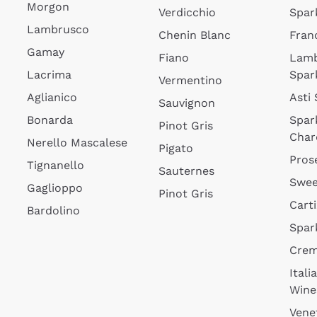
Morgon
Verdicchio
Spar
Lambrusco
Chenin Blanc
Fran
Gamay
Fiano
Lam
Lacrima
Spar
Vermentino
Aglianico
Asti
Sauvignon
Bonarda
Spar
Pinot Gris
Char
Nerello Mascalese
Pigato
Pros
Tignanello
Sauternes
Swee
Gaglioppo
Pinot Gris
Cart
Bardolino
Spar
Cre
Itali
Wine
Vene