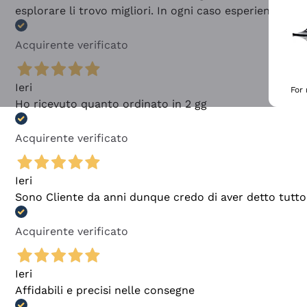
esplorare li trovo migliori. In ogni caso esperienza buo
Acquirente verificato
Ieri
For
Ho ricevuto quanto ordinato in 2 gg
Acquirente verificato
Ieri
Sono Cliente da anni dunque credo di aver detto tutto
Acquirente verificato
Ieri
Affidabili e precisi nelle consegne