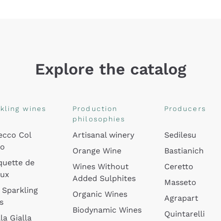
Explore the catalog
kling wines
Production
Producers
philosophies
ecco Col
Artisanal winery
Sedilesu
do
Orange Wine
Bastianich
quette de
Wines Without
Ceretto
oux
Added Sulphites
Masseto
 Sparkling
Organic Wines
Agrapart
s
Biodynamic Wines
Quintarelli
la Gialla