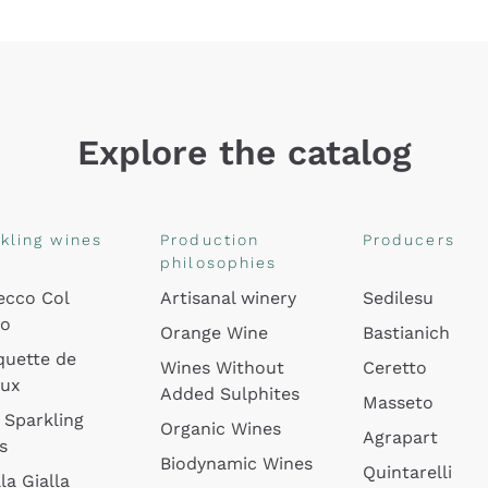
Explore the catalog
kling wines
Production
Producers
philosophies
ecco Col
Artisanal winery
Sedilesu
do
Orange Wine
Bastianich
quette de
Wines Without
Ceretto
oux
Added Sulphites
Masseto
 Sparkling
Organic Wines
Agrapart
s
Biodynamic Wines
Quintarelli
la Gialla