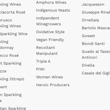
Amphora Wines
kling Wines
Jacquesson
Indigenous Yeasts
ciacorta Rosé
Giuseppe Rinal
Indipendent
brusco
Ornellaia
Winegrowers
kling Wines
Bartolo Mascar
Oxidative Style
 Sparkling Wine
Gosset
Vegan Friendly
kling
Biondi Santi
donnay
Recoltant
Guado al Tass
Manipulant
ecco Rosé
Antinori
Triple A
t Sparkling
Divella
PIWI
izze
Casale del Gigl
Women Wines
kling Oltrepò
Heroic Producers
mant
an Sparkling
s
tian Sparkling