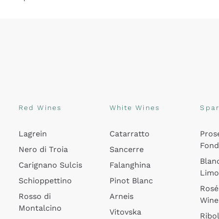
Red Wines
White Wines
Spar
Lagrein
Catarratto
Pros
Fon
Nero di Troia
Sancerre
Blan
Carignano Sulcis
Falanghina
Lim
Schioppettino
Pinot Blanc
Rosé
Rosso di
Arneis
Wine
Montalcino
Vitovska
Ribol