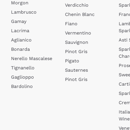
Morgon
Verdicchio
Spar
Lambrusco
Chenin Blanc
Fran
Gamay
Fiano
Lam
Lacrima
Spar
Vermentino
Aglianico
Asti
Sauvignon
Bonarda
Spar
Pinot Gris
Char
Nerello Mascalese
Pigato
Pros
Tignanello
Sauternes
Swee
Gaglioppo
Pinot Gris
Cart
Bardolino
Spar
Cre
Itali
Wine
Vene