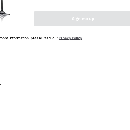
na e lo consiglio! 👍
Sign me up
 more information, please read our
Privacy Policy
.