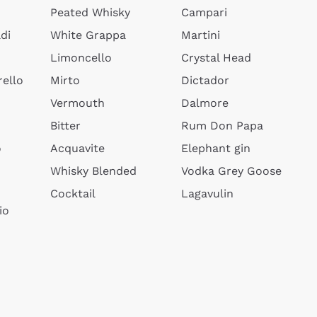
Peated Whisky
Campari
di
White Grappa
Martini
Limoncello
Crystal Head
ello
Mirto
Dictador
Vermouth
Dalmore
Bitter
Rum Don Papa
o
Acquavite
Elephant gin
Whisky Blended
Vodka Grey Goose
Cocktail
Lagavulin
io