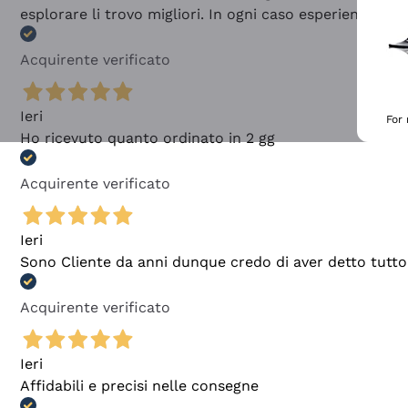
esplorare li trovo migliori. In ogni caso esperienza buo
Acquirente verificato
Ieri
For
Ho ricevuto quanto ordinato in 2 gg
Acquirente verificato
Ieri
Sono Cliente da anni dunque credo di aver detto tutto
Acquirente verificato
Ieri
Affidabili e precisi nelle consegne