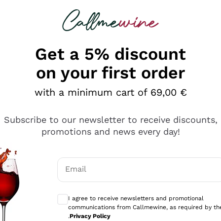
 looking for
Champagne
Sparkling Wines
Al
Get a 5% discount
on your first order
with a minimum cart of 69,00 €
Subscribe to our newsletter to receive discounts,
promotions and news every day!
Email
Optional consents to receive communicati
I agree to receive newsletters and promotional
communications from Callmewine, as required by th
se non è male ma secondo me ci sono alternative che hanno p
.
Privacy Policy