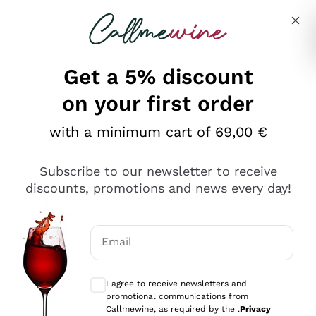
Skip to content
Describe what you are looking for
Get a 5% discount
on your first order
Ottimo
with a minimum cart of 69,00 €
4,5
/5
2.566
Subscribe to our newsletter to receive
recensioni
discounts, promotions and news every day!
Le nostre recensioni a 4 e 5 stelle.
Clicca qui per leggerle tutte >
Email
Precedente
Successivo
Optional consents to receive communicat
I agree to receive newsletters and
Oggi
promotional communications from
Ordine tutto ok, niente da dire a riguardo. Il sito in se
Callmewine, as required by the .
Privacy