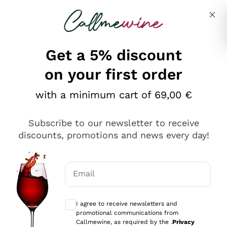
Skip to content
Describe what you are looking for
Get a 5% discount
on your first order
Ottimo
with a minimum cart of 69,00 €
4,5
/5
2.552
Subscribe to our newsletter to receive
recensioni
discounts, promotions and news every day!
Le nostre recensioni a 4 e 5 stelle.
Clicca qui per leggerle tutte >
Email
Precedente
Successivo
Optional consents to receive communicat
I agree to receive newsletters and
Oggi
promotional communications from
Ottima facilità di acquisto sul sito e consegna
Callmewine, as required by the .
Privacy