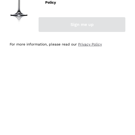
velocissima
Policy
Acquirente verificato
Sign me up
Ieri
Perfetti e attenti al cliente
For more information, please read our
Privacy Policy
Acquirente verificato
2 Giorni Fa
Semplice nell'uso, puntuali e veloci.
Acquirente verificato
2 Giorni Fa
Ottima come sempre!