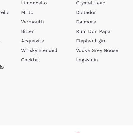
Limoncello
Crystal Head
ello
Mirto
Dictador
Vermouth
Dalmore
Bitter
Rum Don Papa
o
Acquavite
Elephant gin
Whisky Blended
Vodka Grey Goose
Cocktail
Lagavulin
io