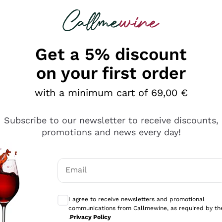
 looking for
Champagne
Sparkling Wines
Al
Get a 5% discount
on your first order
with a minimum cart of 69,00 €
Subscribe to our newsletter to receive discounts,
promotions and news every day!
Email
Optional consents to receive communicati
I agree to receive newsletters and promotional
communications from Callmewine, as required by th
.
Privacy Policy