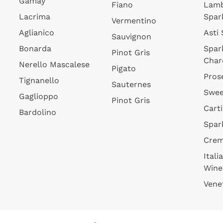
Gamay
Fiano
Lam
Lacrima
Spar
Vermentino
Aglianico
Asti
Sauvignon
Bonarda
Spar
Pinot Gris
Char
Nerello Mascalese
Pigato
Pros
Tignanello
Sauternes
Swee
Gaglioppo
Pinot Gris
Cart
Bardolino
Spar
Cre
Itali
Wine
Vene