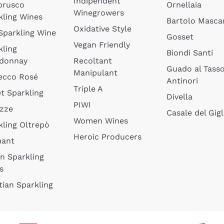
Indipendent
brusco
Ornellaia
Winegrowers
kling Wines
Bartolo Mascar
Oxidative Style
 Sparkling Wine
Gosset
Vegan Friendly
kling
Biondi Santi
donnay
Recoltant
Guado al Tass
Manipulant
ecco Rosé
Antinori
Triple A
t Sparkling
Divella
PIWI
izze
Casale del Gigl
Women Wines
kling Oltrepò
Heroic Producers
mant
an Sparkling
s
tian Sparkling