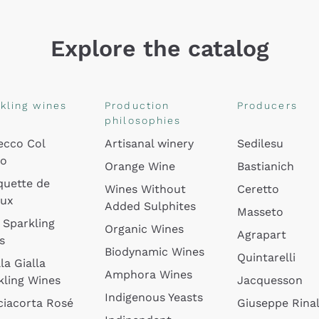
Explore the catalog
kling wines
Production
Producers
philosophies
ecco Col
Artisanal winery
Sedilesu
do
Orange Wine
Bastianich
quette de
Wines Without
Ceretto
oux
Added Sulphites
Masseto
 Sparkling
Organic Wines
Agrapart
s
Biodynamic Wines
Quintarelli
la Gialla
Amphora Wines
kling Wines
Jacquesson
Indigenous Yeasts
ciacorta Rosé
Giuseppe Rinal