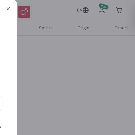
EN
l Wines
Spirits
Origin
Others
ons and personalized offers
e