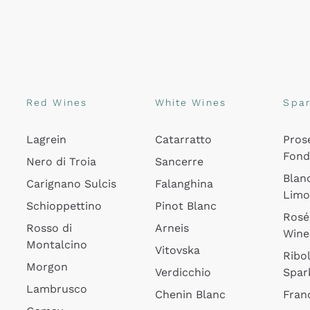
Red Wines
White Wines
Spar
Lagrein
Catarratto
Pros
Fon
Nero di Troia
Sancerre
Blan
Carignano Sulcis
Falanghina
Lim
Schioppettino
Pinot Blanc
Rosé
Rosso di
Arneis
Wine
Montalcino
Vitovska
Ribol
Morgon
Verdicchio
Spar
Lambrusco
Chenin Blanc
Fran