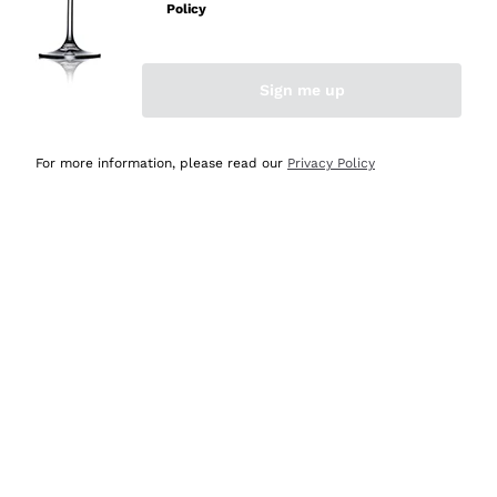
velocissima
Policy
Acquirente verificato
Sign me up
Ieri
Perfetti e attenti al cliente
For more information, please read our
Privacy Policy
Acquirente verificato
2 Giorni Fa
Semplice nell'uso, puntuali e veloci.
Acquirente verificato
2 Giorni Fa
Ottima come sempre!