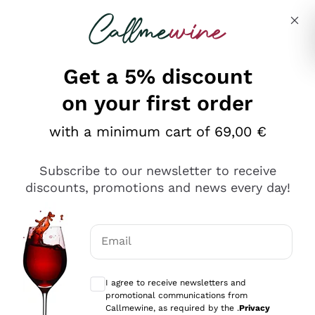
Skip to content
Describe what you are looking for
Get a 5% discount
on your first order
Ottimo
with a minimum cart of 69,00 €
4,5
/5
2.552
Subscribe to our newsletter to receive
recensioni
discounts, promotions and news every day!
Le nostre recensioni a 4 e 5 stelle.
Clicca qui per leggerle tutte >
Email
Precedente
Successivo
Optional consents to receive communicat
I agree to receive newsletters and
Oggi
promotional communications from
Ottima facilità di acquisto sul sito e consegna
Callmewine, as required by the .
Privacy