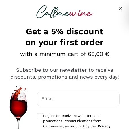
Skip to content
Describe what you are looking for
Get a 5% discount
on your first order
Ottimo
with a minimum cart of 69,00 €
4,5
/5
2.567
Subscribe to our newsletter to receive
recensioni
discounts, promotions and news every day!
Le nostre recensioni a 4 e 5 stelle.
Clicca qui per leggerle tutte >
Email
Precedente
Successivo
Optional consents to receive communicat
I agree to receive newsletters and
Oggi
promotional communications from
Ottimo servizio!
Callmewine, as required by the .
Privacy