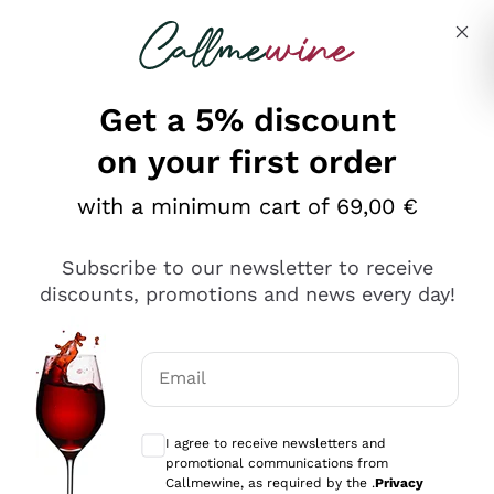
Skip to content
Describe what you are looking for
Get a 5% discount
on your first order
Ottimo
with a minimum cart of 69,00 €
4,5
/5
2.561
Subscribe to our newsletter to receive
recensioni
discounts, promotions and news every day!
Le nostre recensioni a 4 e 5 stelle.
Clicca qui per leggerle tutte >
Email
Precedente
Successivo
Optional consents to receive communicat
I agree to receive newsletters and
Oggi
promotional communications from
Acquisto semplice nelle modalità, gestito con rapidità e
Callmewine, as required by the .
Privacy