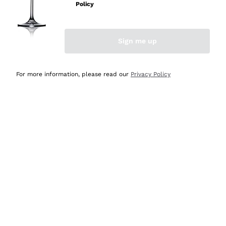
professionalità
Policy
Acquirente verificato
Sign me up
Ieri
Seri affidabili
For more information, please read our
Privacy Policy
Acquirente verificato
Ieri
Il catalogo offre moltissime possibilità di scelta tra tanti
prodotti diversi e con un ampio range di prezzo. Le
indicazioni dei consulenti sono estremamente chiare e
conformi alle caratteristiche dei prodotti acquistati
Acquirente verificato