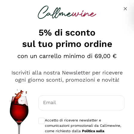
Salta al contenuto principale
Descrivi cosa stai cercando
5% di sconto
sul tuo primo ordine
Ottimo
con un carrello minimo di 69,00 €
4,5
/5
2.566
Iscriviti alla nostra Newsletter per ricevere
recensioni
ogni giorno sconti, promozioni e novità!
Le nostre recensioni a 4 e 5 stelle.
Clicca qui per leggerle tutte >
Email
Precedente
Successivo
Consensi opzionali per ricevere comunica
Accetto di ricevere newsletter e
Ieri
comunicazioni promozionali da Callmewine,
Ordine tutto ok, niente da dire a riguardo. Il sito in se
come richiesto dalla
Politica sulla