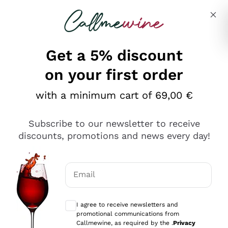
Skip to content
Describe what you are looking for
Get a 5% discount
on your first order
Ottimo
with a minimum cart of 69,00 €
4,5
/5
2.552
Subscribe to our newsletter to receive
recensioni
discounts, promotions and news every day!
Le nostre recensioni a 4 e 5 stelle.
Clicca qui per leggerle tutte >
Email
Precedente
Successivo
Optional consents to receive communicat
I agree to receive newsletters and
Oggi
promotional communications from
Ottima facilità di acquisto sul sito e consegna
Callmewine, as required by the .
Privacy