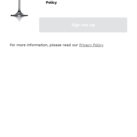
velocissima
Policy
Acquirente verificato
Sign me up
Ieri
Perfetti e attenti al cliente
For more information, please read our
Privacy Policy
Acquirente verificato
Ieri
Semplice nell'uso, puntuali e veloci.
Acquirente verificato
Ieri
Ottima come sempre!