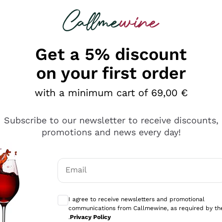
 looking for
Champagne
Sparkling Wines
Al
Get a 5% discount
on your first order
with a minimum cart of 69,00 €
Subscribe to our newsletter to receive discounts,
promotions and news every day!
Email
Optional consents to receive communicati
I agree to receive newsletters and promotional
communications from Callmewine, as required by th
e professionalità
.
Privacy Policy