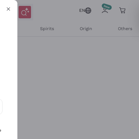
EN
l Wines
Spirits
Origin
Others
ons and personalized offers
e