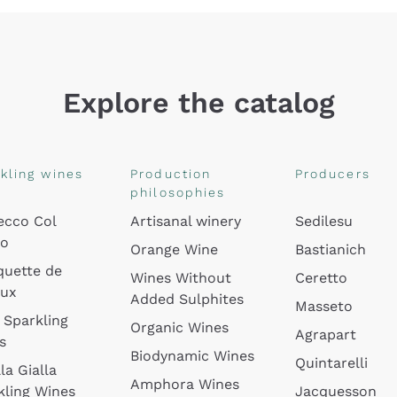
Explore the catalog
kling wines
Production
Producers
philosophies
ecco Col
Artisanal winery
Sedilesu
do
Orange Wine
Bastianich
quette de
Wines Without
Ceretto
oux
Added Sulphites
Masseto
 Sparkling
Organic Wines
Agrapart
s
Biodynamic Wines
Quintarelli
la Gialla
Amphora Wines
kling Wines
Jacquesson