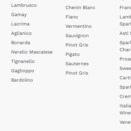
Lambrusco
Chenin Blanc
Fran
Gamay
Fiano
Lam
Lacrima
Spar
Vermentino
Aglianico
Asti
Sauvignon
Bonarda
Spar
Pinot Gris
Char
Nerello Mascalese
Pigato
Pros
Tignanello
Sauternes
Swee
Gaglioppo
Pinot Gris
Cart
Bardolino
Spar
Cre
Itali
Wine
Vene