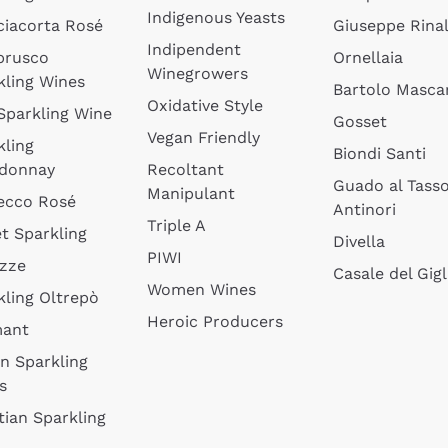
Indigenous Yeasts
ciacorta Rosé
Giuseppe Rinal
Indipendent
brusco
Ornellaia
Winegrowers
kling Wines
Bartolo Mascar
Oxidative Style
 Sparkling Wine
Gosset
Vegan Friendly
kling
Biondi Santi
donnay
Recoltant
Guado al Tass
Manipulant
ecco Rosé
Antinori
Triple A
t Sparkling
Divella
PIWI
izze
Casale del Gigl
Women Wines
kling Oltrepò
Heroic Producers
mant
an Sparkling
s
tian Sparkling