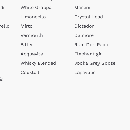
di
White Grappa
Martini
Limoncello
Crystal Head
ello
Mirto
Dictador
Vermouth
Dalmore
Bitter
Rum Don Papa
o
Acquavite
Elephant gin
Whisky Blended
Vodka Grey Goose
Cocktail
Lagavulin
io