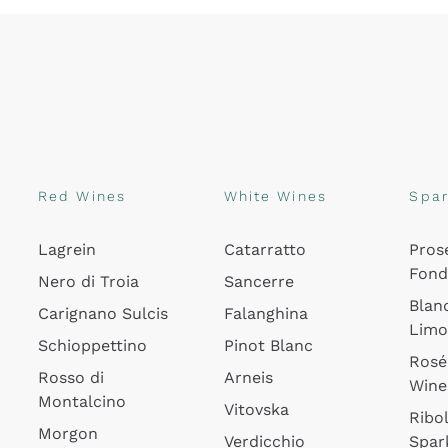
Red Wines
White Wines
Spar
Lagrein
Catarratto
Pros
Fon
Nero di Troia
Sancerre
Blan
Carignano Sulcis
Falanghina
Lim
Schioppettino
Pinot Blanc
Rosé
Rosso di
Arneis
Wine
Montalcino
Vitovska
Ribol
Morgon
Verdicchio
Spar