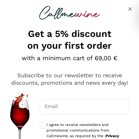
Skip to content
Describe what you are looking for
Get a 5% discount
on your first order
Ottimo
with a minimum cart of 69,00 €
4,5
/5
2.551
Subscribe to our newsletter to receive
recensioni
discounts, promotions and news every day!
Le nostre recensioni a 4 e 5 stelle.
Clicca qui per leggerle tutte >
Email
Precedente
Successivo
Optional consents to receive communicat
I agree to receive newsletters and
Oggi
promotional communications from
Perfetti e attenti al cliente
Callmewine, as required by the .
Privacy