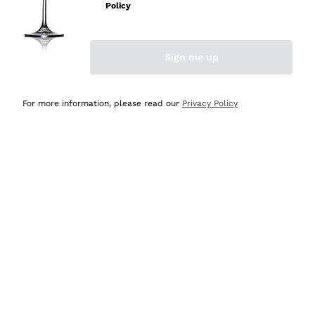
Policy
Acquirente verificato
Sign me up
Ieri
Semplice nell'uso, puntuali e veloci.
For more information, please read our
Privacy Policy
Acquirente verificato
Ieri
Ottima come sempre!
Acquirente verificato
2 Giorni Fa
Buona esperienza
Acquirente verificato