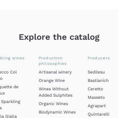
Explore the catalog
kling wines
Production
Producers
philosophies
ecco Col
Artisanal winery
Sedilesu
do
Orange Wine
Bastianich
quette de
Wines Without
Ceretto
oux
Added Sulphites
Masseto
 Sparkling
Organic Wines
Agrapart
s
Biodynamic Wines
Quintarelli
la Gialla