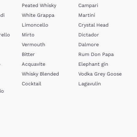
Peated Whisky
Campari
di
White Grappa
Martini
Limoncello
Crystal Head
ello
Mirto
Dictador
Vermouth
Dalmore
Bitter
Rum Don Papa
o
Acquavite
Elephant gin
Whisky Blended
Vodka Grey Goose
Cocktail
Lagavulin
io