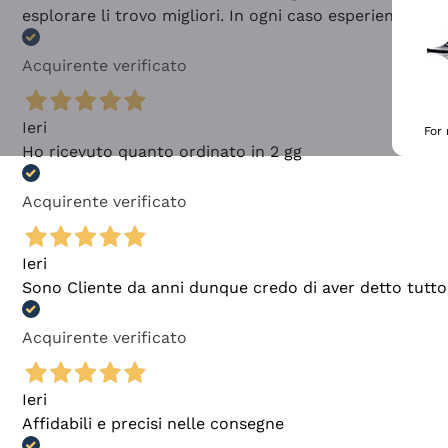
esplorare li trovo migliori. In ogni caso esperienza buo
Acquirente verificato
Ieri
For
Ho ricevuto quanto ordinato in 2 gg
Acquirente verificato
Ieri
Sono Cliente da anni dunque credo di aver detto tutto
Acquirente verificato
Ieri
Affidabili e precisi nelle consegne