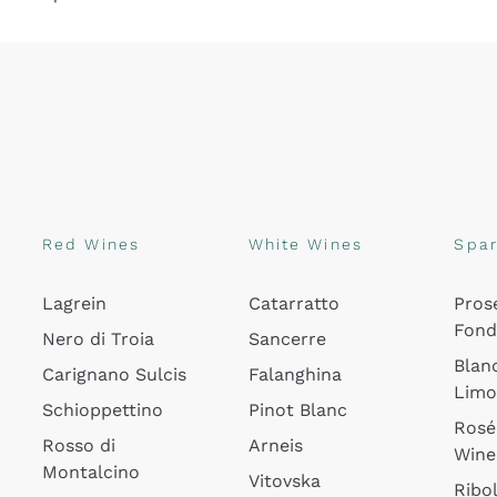
Red Wines
White Wines
Spar
Lagrein
Catarratto
Pros
Fon
Nero di Troia
Sancerre
Blan
Carignano Sulcis
Falanghina
Lim
Schioppettino
Pinot Blanc
Rosé
Rosso di
Arneis
Wine
Montalcino
Vitovska
Ribol