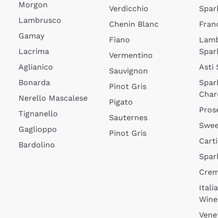
Morgon
Verdicchio
Spar
Lambrusco
Chenin Blanc
Fran
Gamay
Fiano
Lam
Lacrima
Spar
Vermentino
Aglianico
Asti
Sauvignon
Bonarda
Spar
Pinot Gris
Char
Nerello Mascalese
Pigato
Pros
Tignanello
Sauternes
Swee
Gaglioppo
Pinot Gris
Cart
Bardolino
Spar
Cre
Itali
Wine
Vene