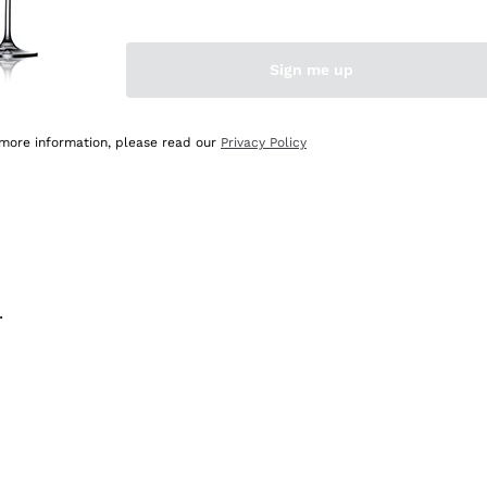
na e lo consiglio! 👍
Sign me up
 more information, please read our
Privacy Policy
.