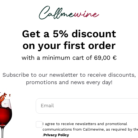
 looking for
Champagne
Sparkling Wines
Al
Get a 5% discount
on your first order
with a minimum cart of 69,00 €
Subscribe to our newsletter to receive discounts,
promotions and news every day!
Email
Optional consents to receive communicati
I agree to receive newsletters and promotional
communications from Callmewine, as required by th
se non è male ma secondo me ci sono alternative che hanno p
.
Privacy Policy