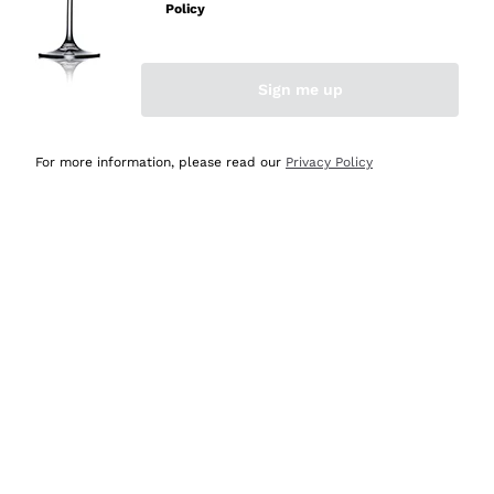
professionalità
Policy
Acquirente verificato
Sign me up
Oggi
Seri affidabili
For more information, please read our
Privacy Policy
Acquirente verificato
Ieri
Il catalogo offre moltissime possibilità di scelta tra tanti
prodotti diversi e con un ampio range di prezzo. Le
indicazioni dei consulenti sono estremamente chiare e
conformi alle caratteristiche dei prodotti acquistati
Acquirente verificato