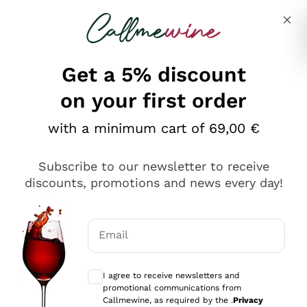
Skip to content
Describe what you are looking for
Get a 5% discount
on your first order
Ottimo
with a minimum cart of 69,00 €
4,5
/5
2.561
Subscribe to our newsletter to receive
recensioni
discounts, promotions and news every day!
Le nostre recensioni a 4 e 5 stelle.
Clicca qui per leggerle tutte >
Email
Precedente
Successivo
Optional consents to receive communicat
I agree to receive newsletters and
Oggi
promotional communications from
Acquisto semplice nelle modalità, gestito con rapidità e
Callmewine, as required by the .
Privacy