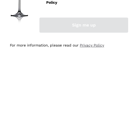
velocissima
Policy
Acquirente verificato
Sign me up
Ieri
Perfetti e attenti al cliente
For more information, please read our
Privacy Policy
Acquirente verificato
Ieri
Semplice nell'uso, puntuali e veloci.
Acquirente verificato
Ieri
Ottima come sempre!