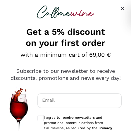
Skip to content
Describe what you are looking for
Get a 5% discount
on your first order
Ottimo
with a minimum cart of 69,00 €
4,5
/5
2.552
Subscribe to our newsletter to receive
recensioni
discounts, promotions and news every day!
Le nostre recensioni a 4 e 5 stelle.
Clicca qui per leggerle tutte >
Email
Precedente
Successivo
Optional consents to receive communicat
I agree to receive newsletters and
Oggi
promotional communications from
Ottima facilità di acquisto sul sito e consegna
Callmewine, as required by the .
Privacy