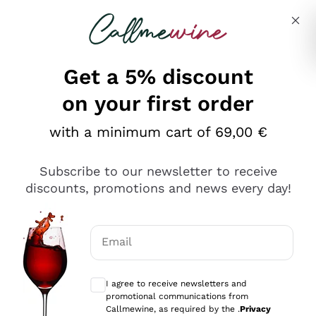
Skip to content
Describe what you are looking for
Get a 5% discount
on your first order
Ottimo
with a minimum cart of 69,00 €
4,5
/5
2.566
Subscribe to our newsletter to receive
recensioni
discounts, promotions and news every day!
Le nostre recensioni a 4 e 5 stelle.
Clicca qui per leggerle tutte >
Email
Precedente
Successivo
Optional consents to receive communicat
I agree to receive newsletters and
Ieri
promotional communications from
Ordine tutto ok, niente da dire a riguardo. Il sito in se
Callmewine, as required by the .
Privacy