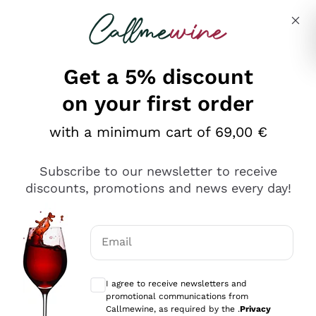
Skip to content
Describe what you are looking for
Get a 5% discount
on your first order
Ottimo
with a minimum cart of 69,00 €
4,5
/5
2.552
Subscribe to our newsletter to receive
recensioni
discounts, promotions and news every day!
Le nostre recensioni a 4 e 5 stelle.
Clicca qui per leggerle tutte >
Email
Precedente
Successivo
Optional consents to receive communicat
I agree to receive newsletters and
Oggi
promotional communications from
Ottima facilità di acquisto sul sito e consegna
Callmewine, as required by the .
Privacy