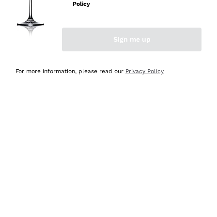
velocissima
Policy
Acquirente verificato
Sign me up
Ieri
Perfetti e attenti al cliente
For more information, please read our
Privacy Policy
Acquirente verificato
Ieri
Semplice nell'uso, puntuali e veloci.
Acquirente verificato
Ieri
Ottima come sempre!