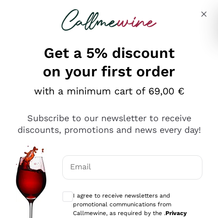
Skip to content
Describe what you are looking for
Get a 5% discount
on your first order
Ottimo
with a minimum cart of 69,00 €
4,5
/5
2.566
Subscribe to our newsletter to receive
recensioni
discounts, promotions and news every day!
Le nostre recensioni a 4 e 5 stelle.
Clicca qui per leggerle tutte >
Email
Precedente
Successivo
Optional consents to receive communicat
I agree to receive newsletters and
Oggi
promotional communications from
Ordine tutto ok, niente da dire a riguardo. Il sito in se
Callmewine, as required by the .
Privacy