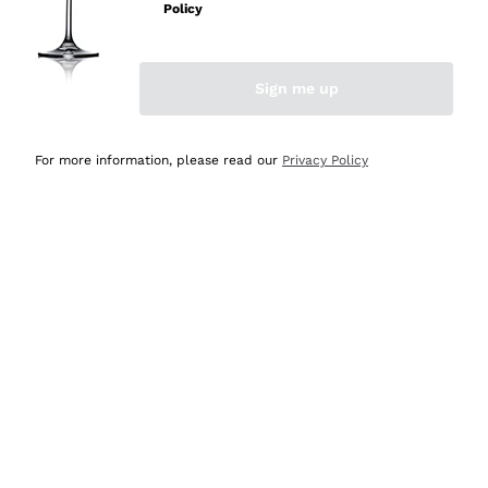
professionalità
Policy
Acquirente verificato
Sign me up
Oggi
Seri affidabili
For more information, please read our
Privacy Policy
Acquirente verificato
Ieri
Il catalogo offre moltissime possibilità di scelta tra tanti
prodotti diversi e con un ampio range di prezzo. Le
indicazioni dei consulenti sono estremamente chiare e
conformi alle caratteristiche dei prodotti acquistati
Acquirente verificato