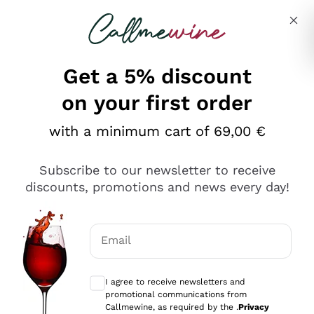
Skip to content
Describe what you are looking for
Get a 5% discount
on your first order
Ottimo
with a minimum cart of 69,00 €
4,5
/5
2.561
Subscribe to our newsletter to receive
recensioni
discounts, promotions and news every day!
Le nostre recensioni a 4 e 5 stelle.
Clicca qui per leggerle tutte >
Email
Precedente
Successivo
Optional consents to receive communicat
I agree to receive newsletters and
Oggi
promotional communications from
Acquisto semplice nelle modalità, gestito con rapidità e
Callmewine, as required by the .
Privacy