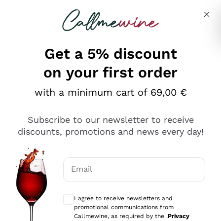
Skip to content
Describe what you are looking for
Get a 5% discount
on your first order
Ottimo
with a minimum cart of 69,00 €
4,5
/5
2.561
Subscribe to our newsletter to receive
recensioni
discounts, promotions and news every day!
Le nostre recensioni a 4 e 5 stelle.
Clicca qui per leggerle tutte >
Email
Precedente
Successivo
Optional consents to receive communicat
I agree to receive newsletters and
Oggi
promotional communications from
Acquisto semplice nelle modalità, gestito con rapidità e
Callmewine, as required by the .
Privacy