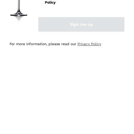
professionalità
Policy
Acquirente verificato
Sign me up
Ieri
Seri affidabili
For more information, please read our
Privacy Policy
Acquirente verificato
Ieri
Il catalogo offre moltissime possibilità di scelta tra tanti
prodotti diversi e con un ampio range di prezzo. Le
indicazioni dei consulenti sono estremamente chiare e
conformi alle caratteristiche dei prodotti acquistati
Acquirente verificato