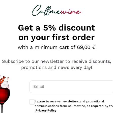
 looking for
Champagne
Sparkling Wines
Al
Get a 5% discount
on your first order
with a minimum cart of 69,00 €
Subscribe to our newsletter to receive discounts,
promotions and news every day!
Email
Optional consents to receive communicati
I agree to receive newsletters and promotional
communications from Callmewine, as required by th
e professionalità
.
Privacy Policy