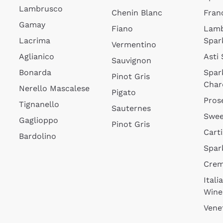
Lambrusco
Chenin Blanc
Fran
Gamay
Fiano
Lam
Lacrima
Spar
Vermentino
Aglianico
Asti
Sauvignon
Bonarda
Spar
Pinot Gris
Char
Nerello Mascalese
Pigato
Pros
Tignanello
Sauternes
Swee
Gaglioppo
Pinot Gris
Cart
Bardolino
Spar
Cre
Itali
Wine
Vene