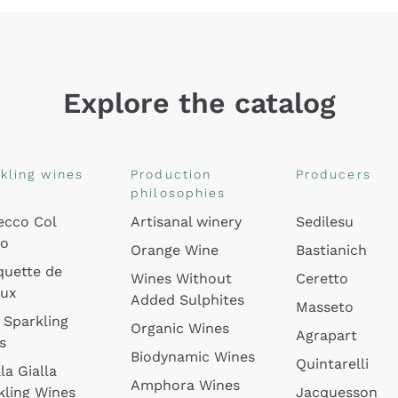
Explore the catalog
kling wines
Production
Producers
philosophies
ecco Col
Artisanal winery
Sedilesu
do
Orange Wine
Bastianich
quette de
Wines Without
Ceretto
oux
Added Sulphites
Masseto
 Sparkling
Organic Wines
Agrapart
s
Biodynamic Wines
Quintarelli
la Gialla
Amphora Wines
kling Wines
Jacquesson