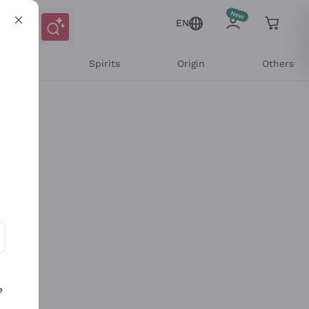
EN
l Wines
Spirits
Origin
Others
ons and personalized offers
e