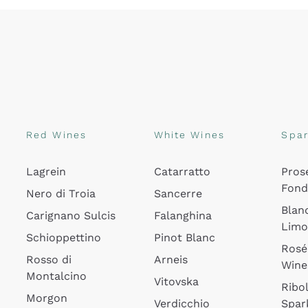
Red Wines
White Wines
Spar
Lagrein
Catarratto
Pros
Fon
Nero di Troia
Sancerre
Blan
Carignano Sulcis
Falanghina
Lim
Schioppettino
Pinot Blanc
Rosé
Rosso di
Arneis
Wine
Montalcino
Vitovska
Ribol
Morgon
Verdicchio
Spar