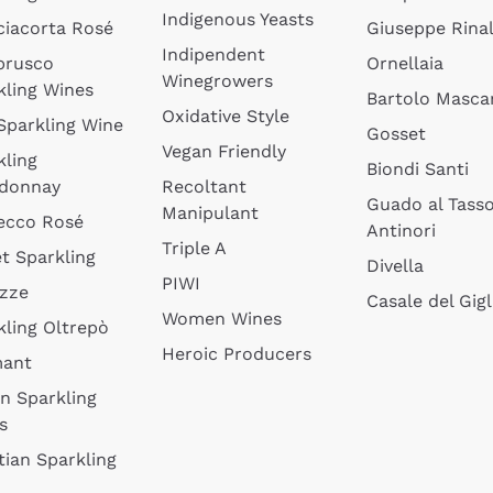
Indigenous Yeasts
ciacorta Rosé
Giuseppe Rinal
Indipendent
brusco
Ornellaia
Winegrowers
kling Wines
Bartolo Mascar
Oxidative Style
 Sparkling Wine
Gosset
Vegan Friendly
kling
Biondi Santi
donnay
Recoltant
Guado al Tass
Manipulant
ecco Rosé
Antinori
Triple A
t Sparkling
Divella
PIWI
izze
Casale del Gigl
Women Wines
kling Oltrepò
Heroic Producers
mant
an Sparkling
s
tian Sparkling