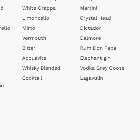
di
White Grappa
Martini
Limoncello
Crystal Head
ello
Mirto
Dictador
Vermouth
Dalmore
Bitter
Rum Don Papa
o
Acquavite
Elephant gin
Whisky Blended
Vodka Grey Goose
Cocktail
Lagavulin
io