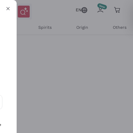
EN
l Wines
Spirits
Origin
Others
ons and personalized offers
e