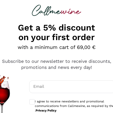
 looking for
Champagne
Sparkling Wines
Al
Get a 5% discount
on your first order
with a minimum cart of 69,00 €
Subscribe to our newsletter to receive discounts,
promotions and news every day!
Email
Optional consents to receive communicati
I agree to receive newsletters and promotional
communications from Callmewine, as required by th
e professionalità
.
Privacy Policy