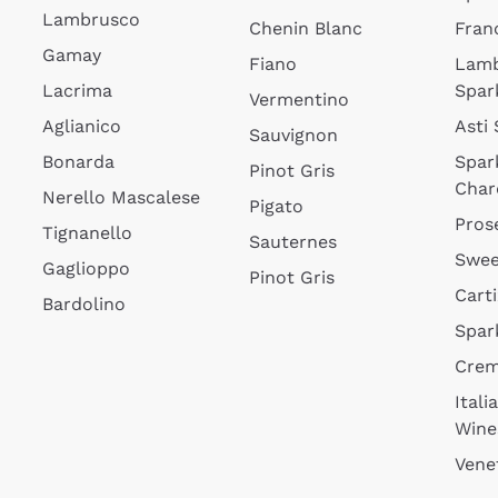
Lambrusco
Chenin Blanc
Fran
Gamay
Fiano
Lam
Lacrima
Spar
Vermentino
Aglianico
Asti
Sauvignon
Bonarda
Spar
Pinot Gris
Char
Nerello Mascalese
Pigato
Pros
Tignanello
Sauternes
Swee
Gaglioppo
Pinot Gris
Cart
Bardolino
Spar
Cre
Itali
Wine
Vene