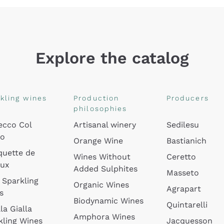
Explore the catalog
kling wines
Production
Producers
philosophies
ecco Col
Artisanal winery
Sedilesu
do
Orange Wine
Bastianich
quette de
Wines Without
Ceretto
oux
Added Sulphites
Masseto
 Sparkling
Organic Wines
Agrapart
s
Biodynamic Wines
Quintarelli
la Gialla
Amphora Wines
kling Wines
Jacquesson