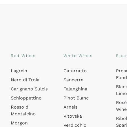
Red Wines
White Wines
Spar
Lagrein
Catarratto
Pros
Fon
Nero di Troia
Sancerre
Blan
Carignano Sulcis
Falanghina
Lim
Schioppettino
Pinot Blanc
Rosé
Rosso di
Arneis
Wine
Montalcino
Vitovska
Ribol
Morgon
Verdicchio
Spar