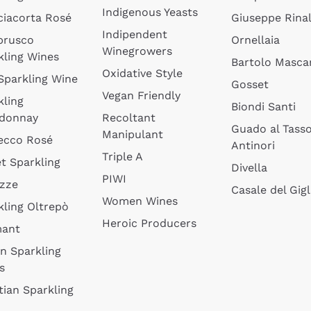
Indigenous Yeasts
ciacorta Rosé
Giuseppe Rinal
Indipendent
brusco
Ornellaia
Winegrowers
kling Wines
Bartolo Mascar
Oxidative Style
 Sparkling Wine
Gosset
Vegan Friendly
kling
Biondi Santi
donnay
Recoltant
Guado al Tass
Manipulant
ecco Rosé
Antinori
Triple A
t Sparkling
Divella
PIWI
izze
Casale del Gigl
Women Wines
kling Oltrepò
Heroic Producers
mant
an Sparkling
s
tian Sparkling