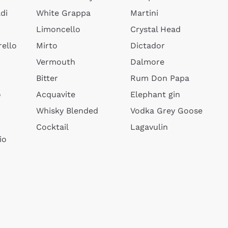
di
White Grappa
Martini
Limoncello
Crystal Head
ello
Mirto
Dictador
Vermouth
Dalmore
Bitter
Rum Don Papa
o
Acquavite
Elephant gin
Whisky Blended
Vodka Grey Goose
Cocktail
Lagavulin
io