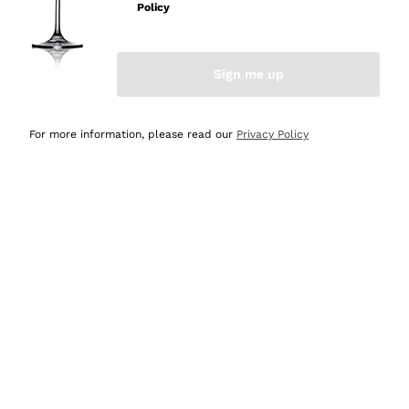
professionalità
Policy
Acquirente verificato
Sign me up
Ieri
Seri affidabili
For more information, please read our
Privacy Policy
Acquirente verificato
Ieri
Il catalogo offre moltissime possibilità di scelta tra tanti
prodotti diversi e con un ampio range di prezzo. Le
indicazioni dei consulenti sono estremamente chiare e
conformi alle caratteristiche dei prodotti acquistati
Acquirente verificato