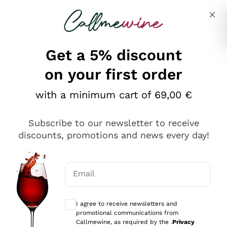
Skip to content
Describe what you are looking for
Get a 5% discount
on your first order
Ottimo
with a minimum cart of 69,00 €
4,5
/5
2.561
Subscribe to our newsletter to receive
recensioni
discounts, promotions and news every day!
Le nostre recensioni a 4 e 5 stelle.
Clicca qui per leggerle tutte >
Email
Precedente
Successivo
Optional consents to receive communicat
I agree to receive newsletters and
Oggi
promotional communications from
Acquisto semplice nelle modalità, gestito con rapidità e
Callmewine, as required by the .
Privacy