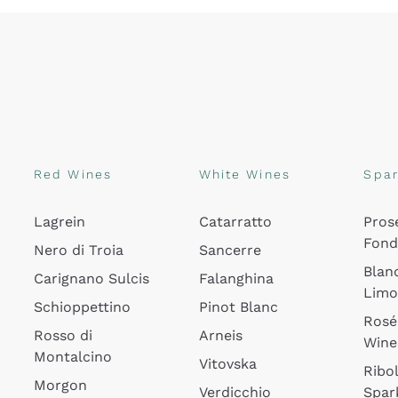
Red Wines
White Wines
Spar
Lagrein
Catarratto
Pros
Fon
Nero di Troia
Sancerre
Blan
Carignano Sulcis
Falanghina
Lim
Schioppettino
Pinot Blanc
Rosé
Rosso di
Arneis
Wine
Montalcino
Vitovska
Ribol
Morgon
Verdicchio
Spar