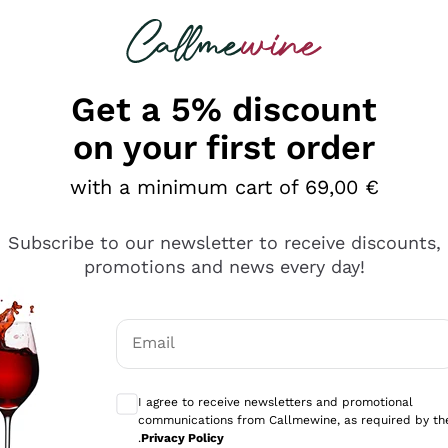
 looking for
Champagne
Sparkling Wines
Al
Get a 5% discount
on your first order
with a minimum cart of 69,00 €
Subscribe to our newsletter to receive discounts,
promotions and news every day!
Email
Optional consents to receive communicati
I agree to receive newsletters and promotional
communications from Callmewine, as required by th
tanti prodotti diversi e con un ampio range di prezzo. Le 
.
Privacy Policy