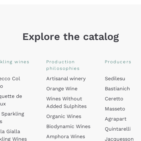
Explore the catalog
kling wines
Production
Producers
philosophies
ecco Col
Artisanal winery
Sedilesu
do
Orange Wine
Bastianich
quette de
Wines Without
Ceretto
oux
Added Sulphites
Masseto
 Sparkling
Organic Wines
Agrapart
s
Biodynamic Wines
Quintarelli
la Gialla
Amphora Wines
kling Wines
Jacquesson