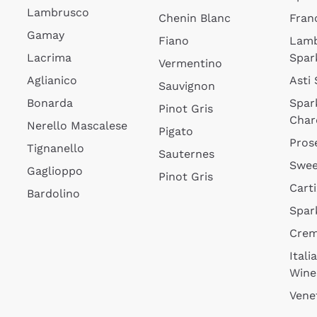
Lambrusco
Chenin Blanc
Fran
Gamay
Fiano
Lam
Lacrima
Spar
Vermentino
Aglianico
Asti
Sauvignon
Bonarda
Spar
Pinot Gris
Char
Nerello Mascalese
Pigato
Pros
Tignanello
Sauternes
Swee
Gaglioppo
Pinot Gris
Cart
Bardolino
Spar
Cre
Itali
Wine
Vene