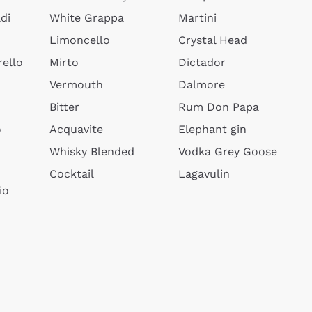
di
White Grappa
Martini
Limoncello
Crystal Head
ello
Mirto
Dictador
Vermouth
Dalmore
Bitter
Rum Don Papa
o
Acquavite
Elephant gin
Whisky Blended
Vodka Grey Goose
Cocktail
Lagavulin
io