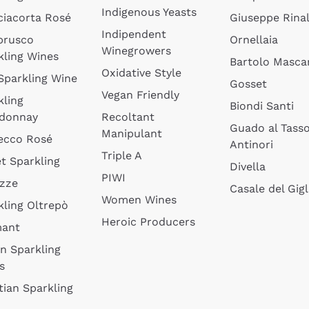
Indigenous Yeasts
ciacorta Rosé
Giuseppe Rinal
Indipendent
brusco
Ornellaia
Winegrowers
kling Wines
Bartolo Mascar
Oxidative Style
 Sparkling Wine
Gosset
Vegan Friendly
kling
Biondi Santi
donnay
Recoltant
Guado al Tass
Manipulant
ecco Rosé
Antinori
Triple A
t Sparkling
Divella
PIWI
izze
Casale del Gigl
Women Wines
kling Oltrepò
Heroic Producers
mant
an Sparkling
s
tian Sparkling