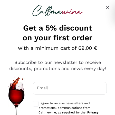
Skip to content
Describe what you are looking for
Get a 5% discount
on your first order
Ottimo
with a minimum cart of 69,00 €
4,5
/5
2.559
Subscribe to our newsletter to receive
recensioni
discounts, promotions and news every day!
Le nostre recensioni a 4 e 5 stelle.
Clicca qui per leggerle tutte >
Email
Precedente
Successivo
Optional consents to receive communicat
I agree to receive newsletters and
Oggi
promotional communications from
Il catalogo offre moltissime possibilità di scelta tra tanti
Callmewine, as required by the .
Privacy