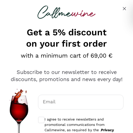
Skip to content
Describe what you are looking for
Get a 5% discount
on your first order
Ottimo
with a minimum cart of 69,00 €
4,5
/5
2.566
Subscribe to our newsletter to receive
recensioni
discounts, promotions and news every day!
Le nostre recensioni a 4 e 5 stelle.
Clicca qui per leggerle tutte >
Email
Precedente
Successivo
Optional consents to receive communicat
I agree to receive newsletters and
Ieri
promotional communications from
Ordine tutto ok, niente da dire a riguardo. Il sito in se
Callmewine, as required by the .
Privacy