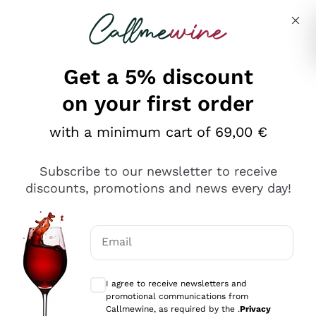
Skip to content
Describe what you are looking for
Get a 5% discount
on your first order
Ottimo
with a minimum cart of 69,00 €
4,5
/5
2.551
Subscribe to our newsletter to receive
recensioni
discounts, promotions and news every day!
Le nostre recensioni a 4 e 5 stelle.
Clicca qui per leggerle tutte >
Email
Precedente
Successivo
Optional consents to receive communicat
I agree to receive newsletters and
Oggi
promotional communications from
Perfetti e attenti al cliente
Callmewine, as required by the .
Privacy