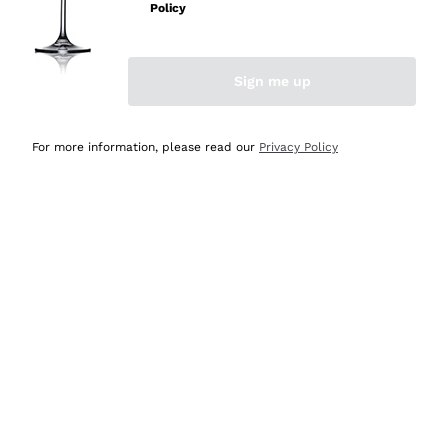
Policy
Acquirente verificato
Sign me up
Ieri
Semplice nell'uso, puntuali e veloci.
For more information, please read our
Privacy Policy
Acquirente verificato
Ieri
Ottima come sempre!
Acquirente verificato
2 Giorni Fa
Buona esperienza
Acquirente verificato