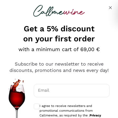
Skip to content
Describe what you are looking for
Get a 5% discount
on your first order
Ottimo
with a minimum cart of 69,00 €
4,5
/5
2.566
Subscribe to our newsletter to receive
recensioni
discounts, promotions and news every day!
Le nostre recensioni a 4 e 5 stelle.
Clicca qui per leggerle tutte >
Email
Precedente
Successivo
Optional consents to receive communicat
I agree to receive newsletters and
Oggi
promotional communications from
Ordine tutto ok, niente da dire a riguardo. Il sito in se
Callmewine, as required by the .
Privacy