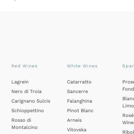
Red Wines
White Wines
Spar
Lagrein
Catarratto
Pros
Fon
Nero di Troia
Sancerre
Blan
Carignano Sulcis
Falanghina
Lim
Schioppettino
Pinot Blanc
Rosé
Rosso di
Arneis
Wine
Montalcino
Vitovska
Ribol