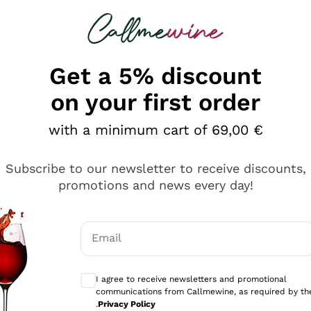
 looking for
Champagne
Sparkling Wines
Al
Get a 5% discount
on your first order
with a minimum cart of 69,00 €
Subscribe to our newsletter to receive discounts,
promotions and news every day!
Email
Optional consents to receive communicati
I agree to receive newsletters and promotional
communications from Callmewine, as required by th
se non è male ma secondo me ci sono alternative che hanno p
.
Privacy Policy