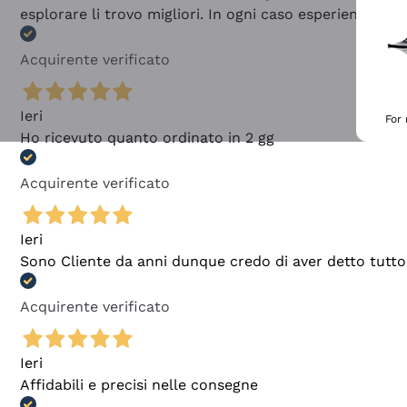
esplorare li trovo migliori. In ogni caso esperienza buo
Acquirente verificato
Ieri
For
Ho ricevuto quanto ordinato in 2 gg
Acquirente verificato
Ieri
Sono Cliente da anni dunque credo di aver detto tutto
Acquirente verificato
Ieri
Affidabili e precisi nelle consegne