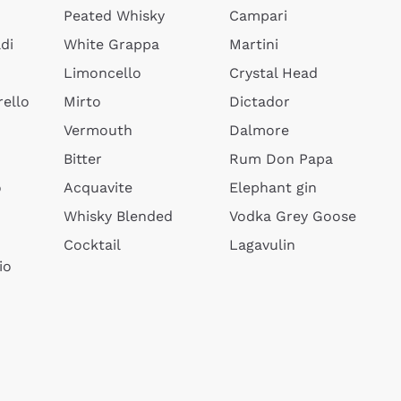
Peated Whisky
Campari
di
White Grappa
Martini
Limoncello
Crystal Head
ello
Mirto
Dictador
Vermouth
Dalmore
Bitter
Rum Don Papa
o
Acquavite
Elephant gin
Whisky Blended
Vodka Grey Goose
Cocktail
Lagavulin
io