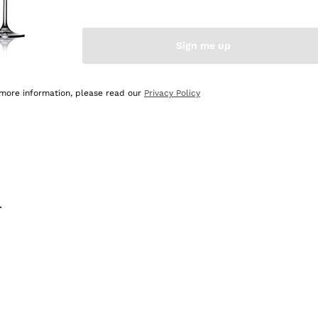
na e lo consiglio! 👍
Sign me up
 more information, please read our
Privacy Policy
.