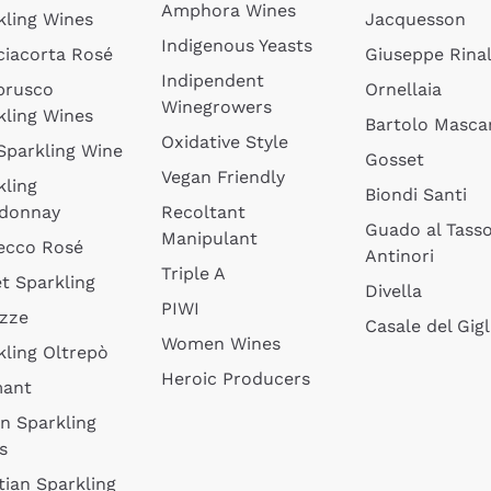
Amphora Wines
kling Wines
Jacquesson
Indigenous Yeasts
ciacorta Rosé
Giuseppe Rinal
Indipendent
brusco
Ornellaia
Winegrowers
kling Wines
Bartolo Mascar
Oxidative Style
 Sparkling Wine
Gosset
Vegan Friendly
kling
Biondi Santi
donnay
Recoltant
Guado al Tass
Manipulant
ecco Rosé
Antinori
Triple A
t Sparkling
Divella
PIWI
izze
Casale del Gigl
Women Wines
kling Oltrepò
Heroic Producers
mant
an Sparkling
s
tian Sparkling