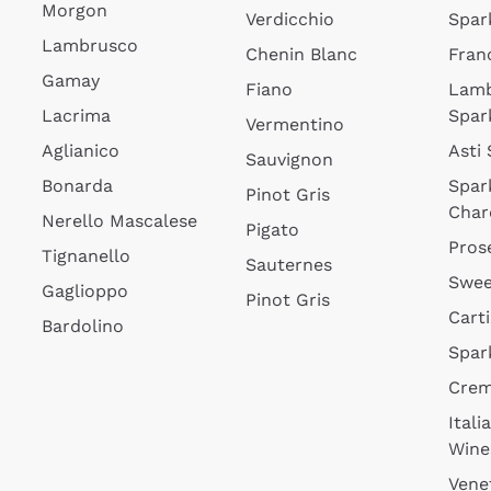
Morgon
Verdicchio
Spar
Lambrusco
Chenin Blanc
Fran
Gamay
Fiano
Lam
Lacrima
Spar
Vermentino
Aglianico
Asti
Sauvignon
Bonarda
Spar
Pinot Gris
Char
Nerello Mascalese
Pigato
Pros
Tignanello
Sauternes
Swee
Gaglioppo
Pinot Gris
Cart
Bardolino
Spar
Cre
Itali
Wine
Vene