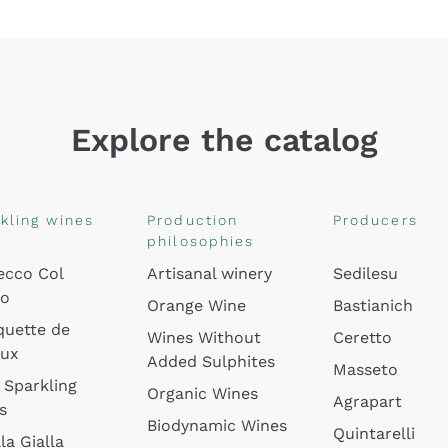
Explore the catalog
kling wines
Production
Producers
philosophies
ecco Col
Artisanal winery
Sedilesu
do
Orange Wine
Bastianich
quette de
Wines Without
Ceretto
oux
Added Sulphites
Masseto
 Sparkling
Organic Wines
Agrapart
s
Biodynamic Wines
Quintarelli
la Gialla