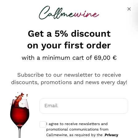
Skip to content
Describe what you are looking for
Get a 5% discount
on your first order
Ottimo
with a minimum cart of 69,00 €
4,5
/5
2.552
Subscribe to our newsletter to receive
recensioni
discounts, promotions and news every day!
Le nostre recensioni a 4 e 5 stelle.
Clicca qui per leggerle tutte >
Email
Precedente
Successivo
Optional consents to receive communicat
I agree to receive newsletters and
Oggi
promotional communications from
Ottima facilità di acquisto sul sito e consegna
Callmewine, as required by the .
Privacy