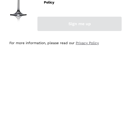
velocissima
Policy
Acquirente verificato
Sign me up
Ieri
Perfetti e attenti al cliente
For more information, please read our
Privacy Policy
Acquirente verificato
2 Giorni Fa
Semplice nell'uso, puntuali e veloci.
Acquirente verificato
2 Giorni Fa
Ottima come sempre!