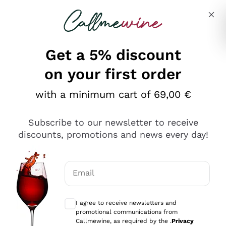
Skip to content
Describe what you are looking for
Get a 5% discount
on your first order
Ottimo
with a minimum cart of 69,00 €
4,5
/5
2.566
Subscribe to our newsletter to receive
recensioni
discounts, promotions and news every day!
Le nostre recensioni a 4 e 5 stelle.
Clicca qui per leggerle tutte >
Email
Precedente
Successivo
Optional consents to receive communicat
I agree to receive newsletters and
2 Giorni Fa
promotional communications from
Ordine tutto ok, niente da dire a riguardo. Il sito in se
Callmewine, as required by the .
Privacy