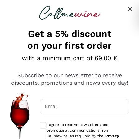
Skip to content
Describe what you are looking for
Get a 5% discount
on your first order
Ottimo
with a minimum cart of 69,00 €
4,5
/5
2.552
Subscribe to our newsletter to receive
recensioni
discounts, promotions and news every day!
Le nostre recensioni a 4 e 5 stelle.
Clicca qui per leggerle tutte >
Email
Precedente
Successivo
Optional consents to receive communicat
I agree to receive newsletters and
Oggi
promotional communications from
Ottima facilità di acquisto sul sito e consegna
Callmewine, as required by the .
Privacy