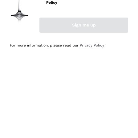
velocissima
Policy
Acquirente verificato
Sign me up
Ieri
Perfetti e attenti al cliente
For more information, please read our
Privacy Policy
Acquirente verificato
2 Giorni Fa
Semplice nell'uso, puntuali e veloci.
Acquirente verificato
2 Giorni Fa
Ottima come sempre!