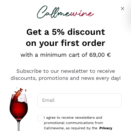
Skip to content
Describe what you are looking for
Get a 5% discount
on your first order
Ottimo
with a minimum cart of 69,00 €
4,5
/5
2.566
Subscribe to our newsletter to receive
recensioni
discounts, promotions and news every day!
Le nostre recensioni a 4 e 5 stelle.
Clicca qui per leggerle tutte >
Email
Precedente
Successivo
Optional consents to receive communicat
I agree to receive newsletters and
Ieri
promotional communications from
Ordine tutto ok, niente da dire a riguardo. Il sito in se
Callmewine, as required by the .
Privacy