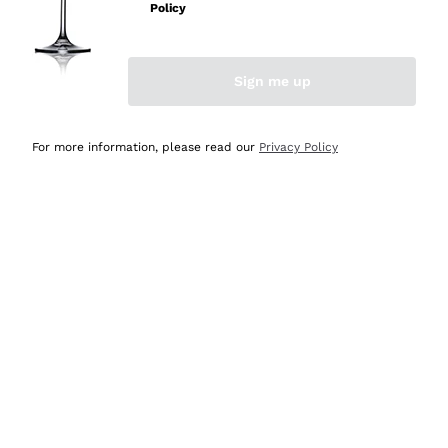
professionalità
Policy
Acquirente verificato
Sign me up
Ieri
Seri affidabili
For more information, please read our
Privacy Policy
Acquirente verificato
Ieri
Il catalogo offre moltissime possibilità di scelta tra tanti
prodotti diversi e con un ampio range di prezzo. Le
indicazioni dei consulenti sono estremamente chiare e
conformi alle caratteristiche dei prodotti acquistati
Acquirente verificato