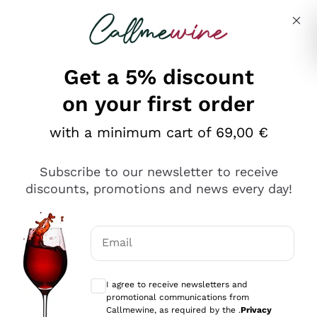
Skip to content
Describe what you are looking for
Get a 5% discount
on your first order
Ottimo
with a minimum cart of 69,00 €
4,5
/5
2.561
Subscribe to our newsletter to receive
recensioni
discounts, promotions and news every day!
Le nostre recensioni a 4 e 5 stelle.
Clicca qui per leggerle tutte >
Email
Precedente
Successivo
Optional consents to receive communicat
I agree to receive newsletters and
Oggi
promotional communications from
Acquisto semplice nelle modalità, gestito con rapidità e
Callmewine, as required by the .
Privacy