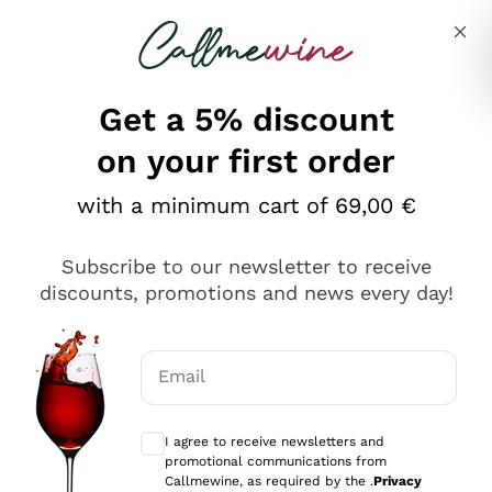
Skip to content
Describe what you are looking for
Get a 5% discount
on your first order
Ottimo
with a minimum cart of 69,00 €
4,5
/5
2.559
Subscribe to our newsletter to receive
recensioni
discounts, promotions and news every day!
Le nostre recensioni a 4 e 5 stelle.
Clicca qui per leggerle tutte >
Email
Precedente
Successivo
Optional consents to receive communicat
I agree to receive newsletters and
Oggi
promotional communications from
Il catalogo offre moltissime possibilità di scelta tra tanti
Callmewine, as required by the .
Privacy