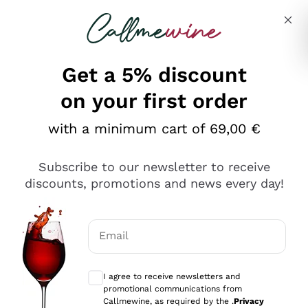
Skip to content
Describe what you are looking for
Get a 5% discount
on your first order
Ottimo
with a minimum cart of 69,00 €
4,5
/5
2.552
Subscribe to our newsletter to receive
recensioni
discounts, promotions and news every day!
Le nostre recensioni a 4 e 5 stelle.
Clicca qui per leggerle tutte >
Email
Precedente
Successivo
Optional consents to receive communicat
I agree to receive newsletters and
Oggi
promotional communications from
Ottima facilità di acquisto sul sito e consegna
Callmewine, as required by the .
Privacy