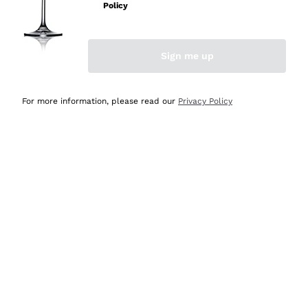
velocissima
Policy
Acquirente verificato
Sign me up
Ieri
Perfetti e attenti al cliente
For more information, please read our
Privacy Policy
Acquirente verificato
Ieri
Semplice nell'uso, puntuali e veloci.
Acquirente verificato
Ieri
Ottima come sempre!