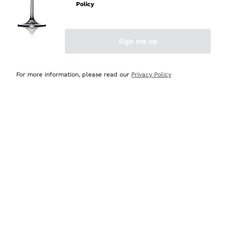
velocissima
Policy
Acquirente verificato
Sign me up
Ieri
Perfetti e attenti al cliente
For more information, please read our
Privacy Policy
Acquirente verificato
2 Giorni Fa
Semplice nell'uso, puntuali e veloci.
Acquirente verificato
2 Giorni Fa
Ottima come sempre!