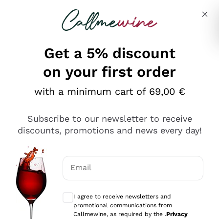
Skip to content
Describe what you are looking for
Get a 5% discount
on your first order
Ottimo
with a minimum cart of 69,00 €
4,5
/5
2.552
Subscribe to our newsletter to receive
recensioni
discounts, promotions and news every day!
Le nostre recensioni a 4 e 5 stelle.
Clicca qui per leggerle tutte >
Email
Precedente
Successivo
Optional consents to receive communicat
I agree to receive newsletters and
Oggi
promotional communications from
Ottima facilità di acquisto sul sito e consegna
Callmewine, as required by the .
Privacy