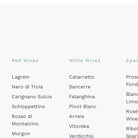
Red Wines
White Wines
Spar
Lagrein
Catarratto
Pros
Fon
Nero di Troia
Sancerre
Blan
Carignano Sulcis
Falanghina
Lim
Schioppettino
Pinot Blanc
Rosé
Rosso di
Arneis
Wine
Montalcino
Vitovska
Ribol
Morgon
Verdicchio
Spar