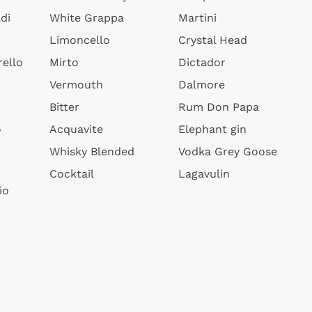
di
White Grappa
Martini
Limoncello
Crystal Head
ello
Mirto
Dictador
Vermouth
Dalmore
Bitter
Rum Don Papa
o
Acquavite
Elephant gin
Whisky Blended
Vodka Grey Goose
Cocktail
Lagavulin
io