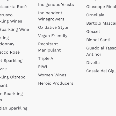
Indigenous Yeasts
ciacorta Rosé
Giuseppe Rinal
Indipendent
brusco
Ornellaia
Winegrowers
kling Wines
Bartolo Mascar
Oxidative Style
 Sparkling Wine
Gosset
Vegan Friendly
kling
Biondi Santi
donnay
Recoltant
Guado al Tass
Manipulant
ecco Rosé
Antinori
Triple A
t Sparkling
Divella
PIWI
izze
Casale del Gigl
Women Wines
kling Oltrepò
Heroic Producers
mant
an Sparkling
s
tian Sparkling