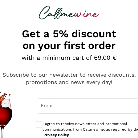
 looking for
Champagne
Sparkling Wines
Al
Get a 5% discount
on your first order
with a minimum cart of 69,00 €
Subscribe to our newsletter to receive discounts,
promotions and news every day!
Email
Optional consents to receive communicati
I agree to receive newsletters and promotional
communications from Callmewine, as required by th
tanti prodotti diversi e con un ampio range di prezzo. Le 
.
Privacy Policy