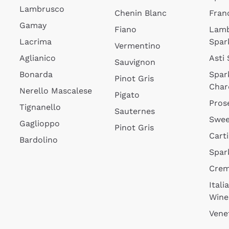
Lambrusco
Chenin Blanc
Fran
Gamay
Fiano
Lam
Lacrima
Spar
Vermentino
Aglianico
Asti
Sauvignon
Bonarda
Spar
Pinot Gris
Char
Nerello Mascalese
Pigato
Pros
Tignanello
Sauternes
Swee
Gaglioppo
Pinot Gris
Cart
Bardolino
Spar
Cre
Itali
Wine
Vene