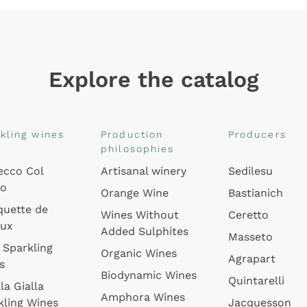
Explore the catalog
kling wines
Production
Producers
philosophies
ecco Col
Artisanal winery
Sedilesu
do
Orange Wine
Bastianich
quette de
Wines Without
Ceretto
oux
Added Sulphites
Masseto
 Sparkling
Organic Wines
Agrapart
s
Biodynamic Wines
Quintarelli
la Gialla
Amphora Wines
kling Wines
Jacquesson