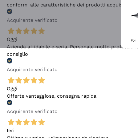
conformi alle caratteristiche dei prodotti acquistati
Acquirente verificato
Oggi
For
Azienda affidabile e seria. Personale molto profession
consiglio
Acquirente verificato
Oggi
Offerte vantaggiose, consegna rapida
Acquirente verificato
Ieri
Ottimo e rapido, un’esperienza da ripetere