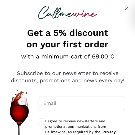
Skip to content
Describe what you are looking for
Get a 5% discount
on your first order
Ottimo
with a minimum cart of 69,00 €
4,5
/5
2.566
Subscribe to our newsletter to receive
recensioni
discounts, promotions and news every day!
Le nostre recensioni a 4 e 5 stelle.
Clicca qui per leggerle tutte >
Email
Precedente
Successivo
Optional consents to receive communicat
I agree to receive newsletters and
Oggi
promotional communications from
Ordine tutto ok, niente da dire a riguardo. Il sito in se
Callmewine, as required by the .
Privacy