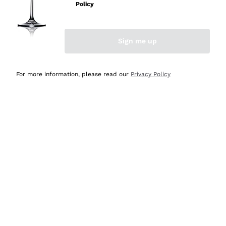
professionalità
Policy
Acquirente verificato
Sign me up
Oggi
Seri affidabili
For more information, please read our
Privacy Policy
Acquirente verificato
Ieri
Il catalogo offre moltissime possibilità di scelta tra tanti
prodotti diversi e con un ampio range di prezzo. Le
indicazioni dei consulenti sono estremamente chiare e
conformi alle caratteristiche dei prodotti acquistati
Acquirente verificato