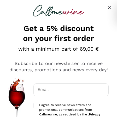
Skip to content
Describe what you are looking for
Get a 5% discount
on your first order
Ottimo
with a minimum cart of 69,00 €
4,5
/5
2.561
Subscribe to our newsletter to receive
recensioni
discounts, promotions and news every day!
Le nostre recensioni a 4 e 5 stelle.
Clicca qui per leggerle tutte >
Email
Precedente
Successivo
Optional consents to receive communicat
I agree to receive newsletters and
Oggi
promotional communications from
Acquisto semplice nelle modalità, gestito con rapidità e
Callmewine, as required by the .
Privacy