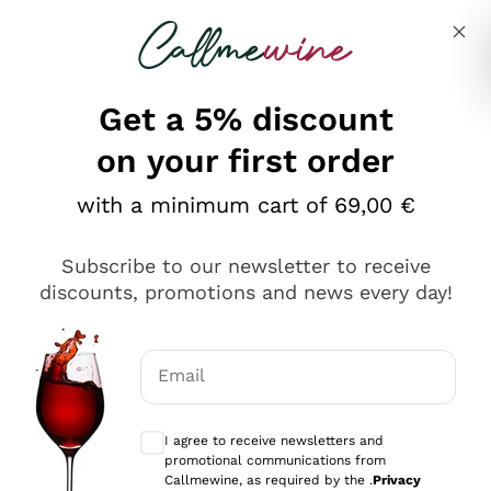
Skip to content
Describe what you are looking for
Get a 5% discount
on your first order
Ottimo
with a minimum cart of 69,00 €
4,5
/5
2.566
Subscribe to our newsletter to receive
recensioni
discounts, promotions and news every day!
Le nostre recensioni a 4 e 5 stelle.
Clicca qui per leggerle tutte >
Email
Precedente
Successivo
Optional consents to receive communicat
I agree to receive newsletters and
Ieri
promotional communications from
Ordine tutto ok, niente da dire a riguardo. Il sito in se
Callmewine, as required by the .
Privacy